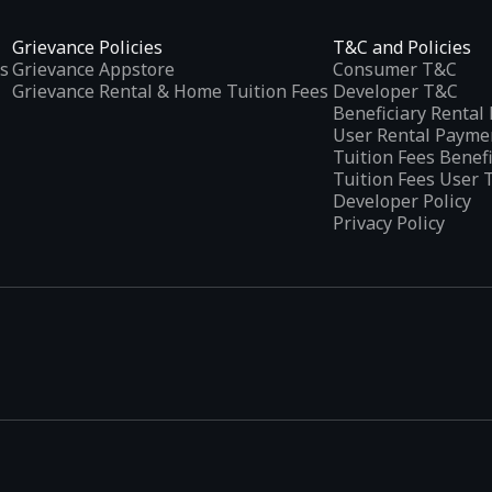
Grievance Policies
T&C and Policies
s
Grievance Appstore
Consumer T&C
Grievance Rental & Home Tuition Fees
Developer T&C
Beneficiary Renta
User Rental Payme
Tuition Fees Benef
Tuition Fees User 
Developer Policy
Privacy Policy
tplaces
, developed specifically to address the needs of Indian users 
ications.