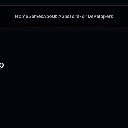
Home
Games
About Appstore
For Developers
p