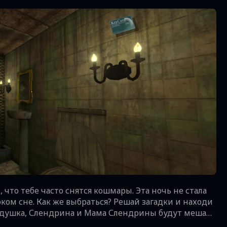
, что тебе часто снятся кошмары. Эта ночь не стала
оком сне. Как же выбраться? Решай загадки и находи
 Дедушка, Слендрина и Мама Слендрины будут мешать
ё новые и новые тайны, чтобы наконец проснуться.