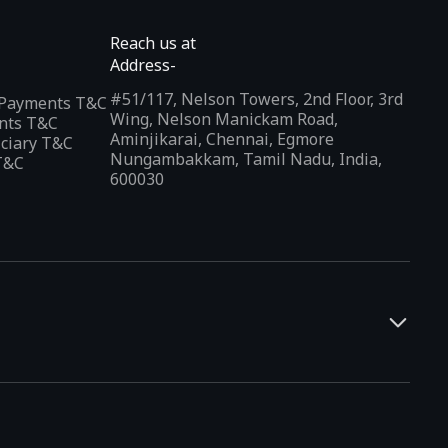
Reach us at
Address-
#51/117, Nelson Towers, 2nd Floor, 3rd
l Payments T&C
Wing, Nelson Manickam Road,
nts T&C
Aminjikarai, Chennai, Egmore
iciary T&C
Nungambakkam, Tamil Nadu, India,
T&C
600030
and developers. It offers a localized app discovery experience,