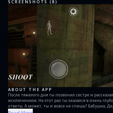
SCREENSHOTS (
8
)
ABOUT THE APP
После тяжелого дня ты позвонил сестре и рассказал
исключением. На этот раз ты оказался в очень глуб
ответы. А может, ты и вовсе не спишь? Бабушка,
твоему пробуждению.- Твоя задача - раскрывать вс
Read More