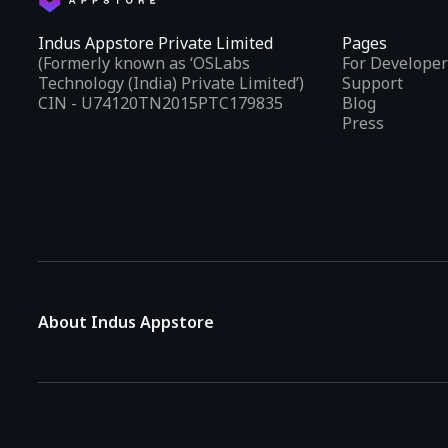
Indus Appstore Private Limited
Pages
(Formerly known as ‘OSLabs
For Developer
Technology (India) Private Limited’)
Support
CIN - U74120TN2015PTC179835
Blog
Press
About Indus Appstore
Indus Appstore is an
Indian alternative to global app marke
aiming to simplify how users find and interact with mobile appl