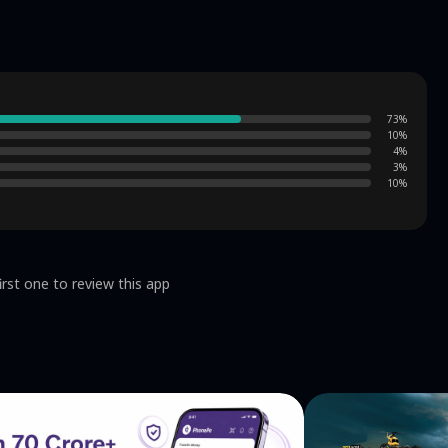
режимов сложности, множество взаимодействий и
О ФАНАТСКАЯ ИГРА, СОЗДАННАЯ МНОЙ - A TWELVE
73
%
10
%
4
%
3
%
10
%
irst one to review this app