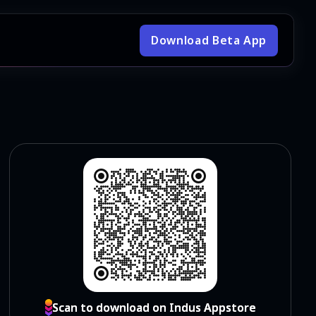
Download Beta App
Scan to download on Indus Appstore
Scan to download on Indus Appstore