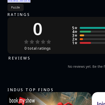
Но всё не так просто.- Тебе доступно несколько 
Puzzle
секретов.ПОМНИ. ЭТО НЕ ОФИЦИАЛЬНАЯ ИГРА, ЭТ
RATINGS
0
5
4
3
2
1
0
total ratings
REVIEWS
No reviews yet. Be the f
INDUS TOP FINDS