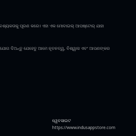
ଆବଶ୍ୟକତାକୁ ପୂରଣ କରେ। ଏହା ଏକ ମୋବାଇଲ୍ ଆପଷ୍ଟୋର୍ ଯାହା
ତ ଯୋଗ ଦିଅନ୍ତୁ ଯେହେତୁ ଆମେ ନୂତନତ୍ୱ, ବିଶ୍ୱାସ ଏବଂ ଆପଣଙ୍କର
ୱେବସାଇଟ
https://www.indusappstore.com