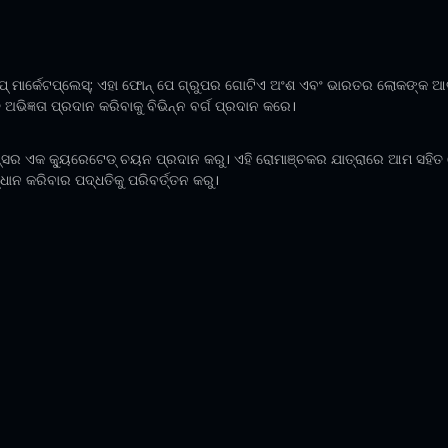
ପ୍ ମାର୍କେଟପ୍ଲେସ୍; ଏହା ଫୋନ୍ ପେ ଗ୍ରୁପର ଗୋଟିଏ ଅଂଶ ଏବଂ ଭାରତର ଲୋକଙ୍କ 
ଭିଜ୍ଞତା ପ୍ରଦାନ କରିବାକୁ ବିଭିନ୍ନ ବର୍ଗ ପ୍ରଦାନ କରେ।
ପ୍ସର ଏକ କ୍ୟୁରେଟେଡ୍ ଚୟନ ପ୍ରଦାନ କରୁ। ଏହି ରୋମାଞ୍ଚକର ଯାତ୍ରାରେ ଆମ ସହି
ନ କରିବାର ପଦ୍ଧତିକୁ ପରିବର୍ତ୍ତନ କରୁ।