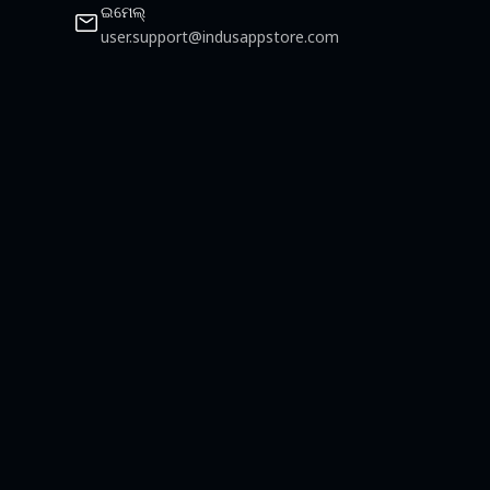
ଇମେଲ୍
user.support@indusappstore.com