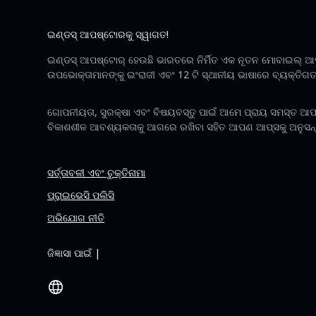
ଇଣ୍ଡସ୍ ଆପଷ୍ଟୋରକୁ ସ୍ୱାଗତ!
ଇଣ୍ଡସ୍ ଆପଷ୍ଟୋର୍ ହେଉଛି ଭାରତରେ ନିର୍ମିତ ଏକ ନୂତନ ମୋବାଇଲ୍ ଆ
ଉପଭୋକ୍ତାମାନଙ୍କୁ ଇଂରାଜୀ ଏବଂ 12 ଟି ସ୍ଥାନୀୟ ଭାଷାରେ ବ୍ୟକ୍ତିଗତ ଅ
ଗୋପନୀୟତା, ସୁରକ୍ଷା ଏବଂ ବିଷୟବସ୍ତୁ ପାଇଁ ଆମେ ପ୍ରାୟ ସମସ୍ତ ଆ
ବିକାଶଶୀଳ ଆବଶ୍ୟକତାକୁ ଆଗରେ ରଖିବା ସହିତ ଆପଣ ଆପ୍ସକୁ ଅନୁସନ୍ଧା
ସର୍ତ୍ତାବଳୀ ଏବଂ ଚୁକ୍ତିନାମା
ପ୍ରାଇଭେସି ପଲିସି
ଅଭିଯୋଗ ନୀତି
ଜିଜ୍ଞାସା ପାଇଁ |